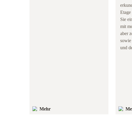
erkund
Etage 
Sie ei
mit mo
aber z
sowie
und d
Mehr
Me